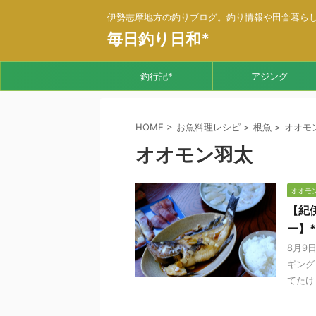
伊勢志摩地方の釣りブログ。釣り情報や田舎暮ら
毎日釣り日和*
釣行記*
アジング
HOME
>
お魚料理レシピ
>
根魚
>
オオモ
オオモン羽太
オオモ
【紀
ー】*
8月9
ギング
てたけ .