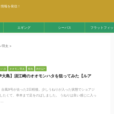
し情報を発信！
エギング
シーバス
フラットフィッ
ン羽太
>
ンハタ
オオモン羽太
根魚
釣行記*
伊大島】須江崎のオオモンハタを狙ってみた【ルア
日 台風9号が去った2日程後。少しうねりが入った状態でショアジ
したくて、串本まで足をのばしました。 うねりは良い感じに入っ
..