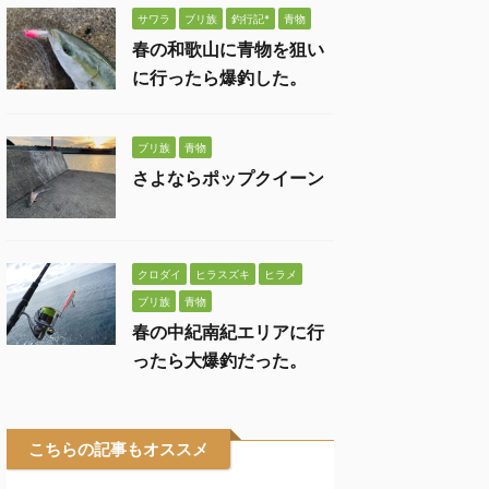
サワラ
ブリ族
釣行記*
青物
春の和歌山に青物を狙い
に行ったら爆釣した。
ブリ族
青物
さよならポップクイーン
クロダイ
ヒラスズキ
ヒラメ
ブリ族
青物
春の中紀南紀エリアに行
ったら大爆釣だった。
こちらの記事もオススメ