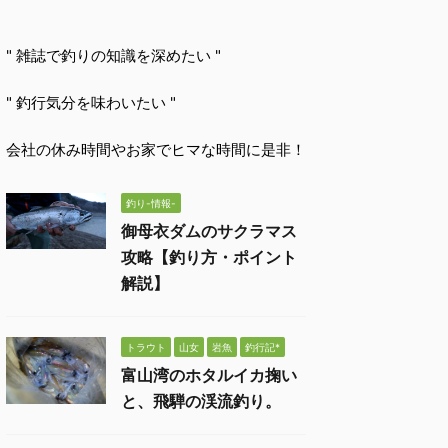
" 雑誌で釣りの知識を深めたい "
" 釣行気分を味わいたい "
会社の休み時間やお家でヒマな時間に是非！
釣り-情報-
御母衣ダムのサクラマス
攻略【釣り方・ポイント
解説】
トラウト
山女
岩魚
釣行記*
富山湾のホタルイカ掬い
と、飛騨の渓流釣り。