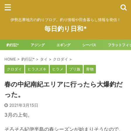
伊勢志摩地方の釣りブログ。釣り情報や田舎暮らし情報を発信！
毎日釣り日和*
釣行記*
アジング
エギング
シーバス
フラットフィ
HOME
>
釣行記*
>
タイ
>
クロダイ
>
クロダイ
ヒラスズキ
ヒラメ
ブリ族
青物
春の中紀南紀エリアに行ったら大爆釣だ
った。
2021年3月15日
3月の上旬。
そろそろ紀伊半島の春シーズンが始まりそうなので、