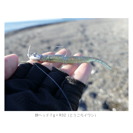
静ヘッド７g + R32（とうごろイワシ）