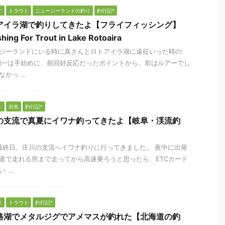
す
トラウト
ニュージーランドの釣り
釣行記*
アイラ湖で釣りしてきたよ【フライフィッシング】
shing For Trout in Lake Rotoaira
ジーランドにいる時に真さんとロトアイラ湖に遠征いった時の
朝一は手始めに、前回好反応だったポイントから。前はルアーでし
かっ ...
ト
岩魚
釣行記*
の支流で真夏にイワナ釣ってきたよ【岐阜・渓流釣
最終日。庄川の支流へイワナ釣りに行ってきました。 夜中に出発
道で走れる所まで走ってから高速乗ろうと思ったら、ETCカード
 ...
ス
トラウト
釣行記*
路湖でメタルジグでアメマスが釣れた【北海道の釣