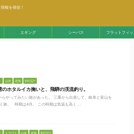
し情報を発信！
エギング
シーバス
フラットフィッ
ト
山女
岩魚
釣行記*
湾のホタルイカ掬いと、飛騨の渓流釣り。
らやってみたい旅があった。 三重から出発して、岐阜と富山を
く旅。 時期は4月。 この時期は気温も高く ...
す
トラウト
山女
岩魚
釣行記*