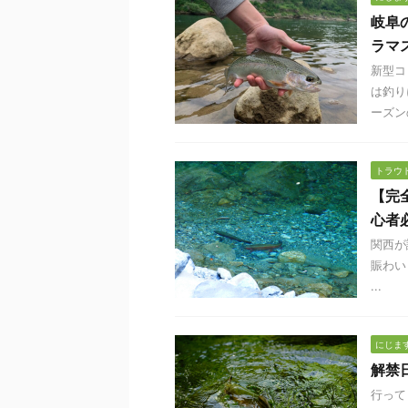
岐阜
ラマ
新型コ
は釣り
ーズンの
トラウ
【完
心者
関西が
賑わい
...
にじま
解禁
行って