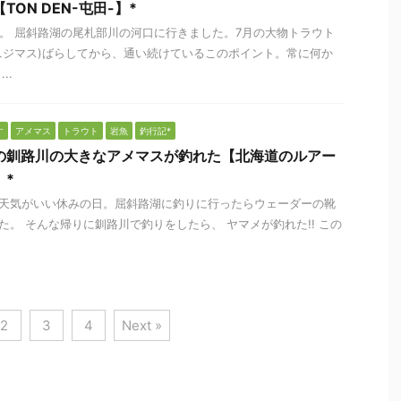
TON DEN-屯田-】*
末。 屈斜路湖の尾札部川の河口に行きました。7月の大物トラウト
ニジマス)ばらしてから、通い続けているこのポイント。常に何か
..
す
アメマス
トラウト
岩魚
釣行記*
の釧路川の大きなアメマスが釣れた【北海道のルアー
】*
天気がいい休みの日。屈斜路湖に釣りに行ったらウェーダーの靴
た。 そんな帰りに釧路川で釣りをしたら、 ヤマメが釣れた!! この
.
2
3
4
Next »