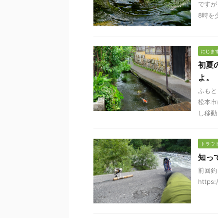
ですが
8時を少 
にじま
初夏
よ。
ふもと
松本市
し移動 .
トラウ
知っ
前回釣
https: