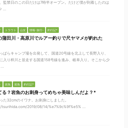
、監禁日のこの日だけは7時半オープン。だけど僕が到着したのは
...
す
トラウト
山女
情報-旅行-
釣行記*
の蒲田川・高原川でルアー釣りで尺ヤマメが釣れた
っぱらキャンプ場を出発して、国道20号線を北上して長野入り、
に入り梓川と並走する国道158号線を進み、岐阜入り。そこから少
..
ト
岩魚
岩魚
釣行記*
てる？岩魚のお刺身ってめちゃ美味しんだよ？*
った32cmのイワナ。お刺身にしました。
//tsurihida.com/2019/08/14/%e7%9c%9f%e5% ...