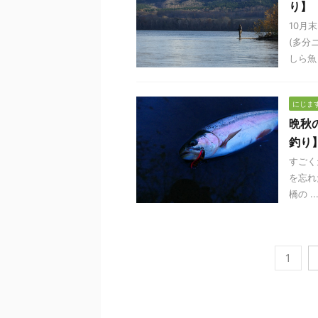
り】【
10月
(多分
しら魚 .
にじま
晩秋
釣り
すごく
を忘れ
橋の ..
1