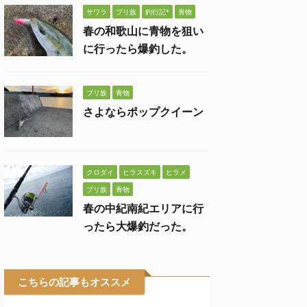
サワラ
ブリ族
釣行記*
青物
春の和歌山に青物を狙い
に行ったら爆釣した。
ブリ族
青物
さよならポップクイーン
クロダイ
ヒラスズキ
ヒラメ
ブリ族
青物
春の中紀南紀エリアに行
ったら大爆釣だった。
こちらの記事もオススメ