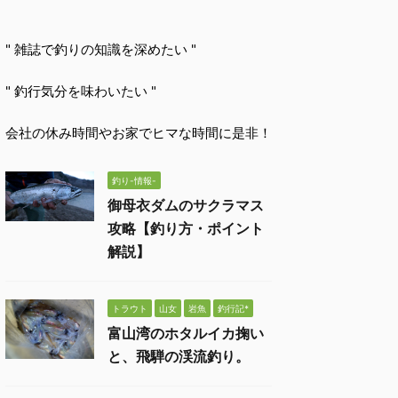
" 雑誌で釣りの知識を深めたい "
" 釣行気分を味わいたい "
会社の休み時間やお家でヒマな時間に是非！
釣り-情報-
御母衣ダムのサクラマス
攻略【釣り方・ポイント
解説】
トラウト
山女
岩魚
釣行記*
富山湾のホタルイカ掬い
と、飛騨の渓流釣り。