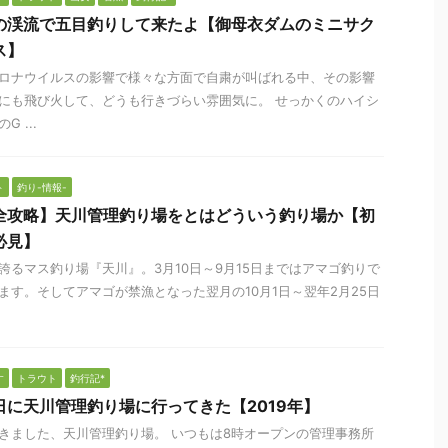
の渓流で五目釣りして来たよ【御母衣ダムのミニサク
ス】
ロナウイルスの影響で様々な方面で自粛が叫ばれる中、その影響
にも飛び火して、どうも行きづらい雰囲気に。 せっかくのハイシ
G ...
ト
釣り-情報-
全攻略】天川管理釣り場をとはどういう釣り場か【初
必見】
誇るマス釣り場『天川』。3月10日～9月15日まではアマゴ釣りで
ます。そしてアマゴが禁漁となった翌月の10月1日～翌年2月25日
す
トラウト
釣行記*
日に天川管理釣り場に行ってきた【2019年】
きました、天川管理釣り場。 いつもは8時オープンの管理事務所