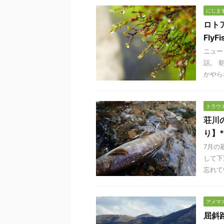
にじま
ロト
FlyFi
ニュー
話。 
かやらな
トラウ
荘川
り】*
7月の
して下
忘れてい
アメマ
屈斜