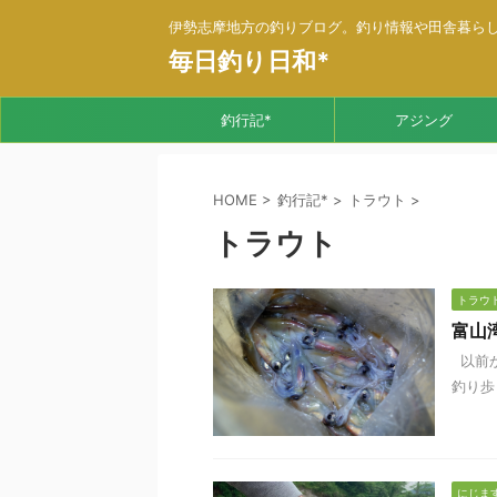
伊勢志摩地方の釣りブログ。釣り情報や田舎暮ら
毎日釣り日和*
釣行記*
アジング
HOME
>
釣行記*
>
トラウト
>
トラウト
トラウ
富山
以前か
釣り歩
にじま