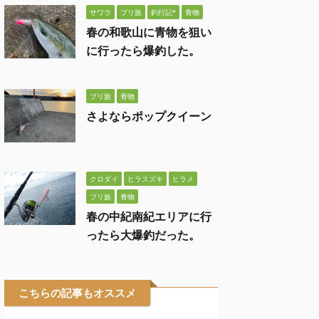
サワラ
ブリ族
釣行記*
青物
春の和歌山に青物を狙い
に行ったら爆釣した。
ブリ族
青物
さよならポップクイーン
クロダイ
ヒラスズキ
ヒラメ
ブリ族
青物
春の中紀南紀エリアに行
ったら大爆釣だった。
こちらの記事もオススメ