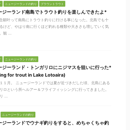
す
ニュージーランドの釣り
ブラウントラウト
ージーランド南島でトラウト釣りを楽しんできたよ*
 念願叶って南島にトラウト釣りに行ける事になった。北島でも十
るけど、やはり南に行くほど釣れる種類や大きさも増していく気
観 ...
す
ニュージーランドの釣り
ージーランド・トンガリロにニジマスを狙いに行った*
ing for trout in Lake Lotoaira)
１１月。 ニュージーランドでは夏が近づきだした頃、北島にある
リロという所へルアー＆フライフィッシングに行ってきました。
 ...
ニュージーランドの釣り
ージーランドでウナギ釣りをすると、めちゃくちゃ釣