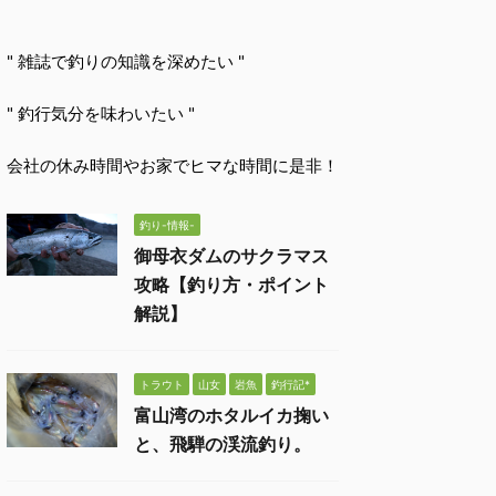
" 雑誌で釣りの知識を深めたい "
" 釣行気分を味わいたい "
会社の休み時間やお家でヒマな時間に是非！
釣り-情報-
御母衣ダムのサクラマス
攻略【釣り方・ポイント
解説】
トラウト
山女
岩魚
釣行記*
富山湾のホタルイカ掬い
と、飛騨の渓流釣り。