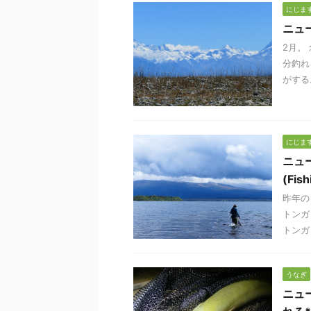
にじま
ニュ
2月。
分釣れ
がする。
にじま
ニュ
(Fish
昨年の
トンガ
トンガリ
うなぎ
ニュ