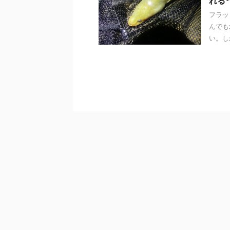
れる*
フラッ
んでも
い。しか