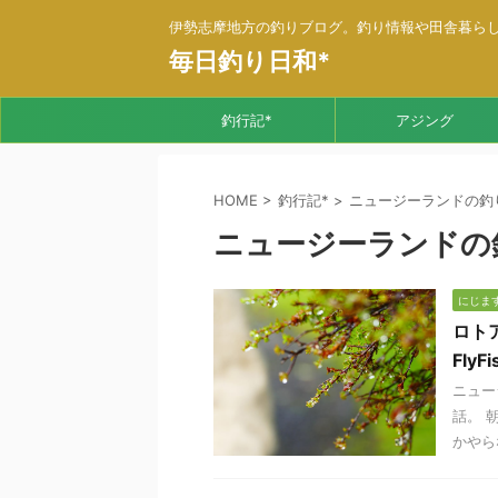
伊勢志摩地方の釣りブログ。釣り情報や田舎暮ら
毎日釣り日和*
釣行記*
アジング
HOME
>
釣行記*
>
ニュージーランドの釣
ニュージーランドの
にじま
ロト
FlyFi
ニュー
話。 
かやらな