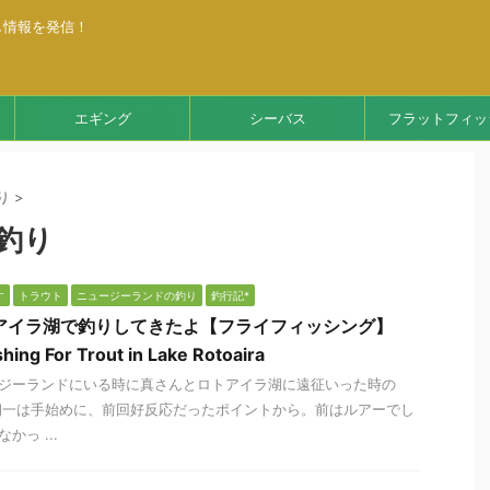
し情報を発信！
エギング
シーバス
フラットフィッ
り
>
釣り
す
トラウト
ニュージーランドの釣り
釣行記*
アイラ湖で釣りしてきたよ【フライフィッシング】
shing For Trout in Lake Rotoaira
ジーランドにいる時に真さんとロトアイラ湖に遠征いった時の
朝一は手始めに、前回好反応だったポイントから。前はルアーでし
かっ ...