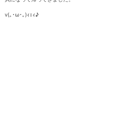
v(｡･ω･｡)ｨｪｨ♪