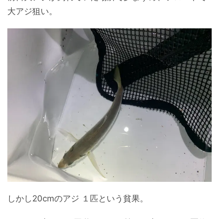
大アジ狙い。
しかし20cmのアジ １匹という貧果。