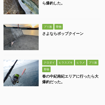
ら爆釣した。
ブリ族
青物
さよならポップクイーン
クロダイ
ヒラスズキ
ヒラメ
ブリ族
青物
春の中紀南紀エリアに行ったら大
爆釣だった。