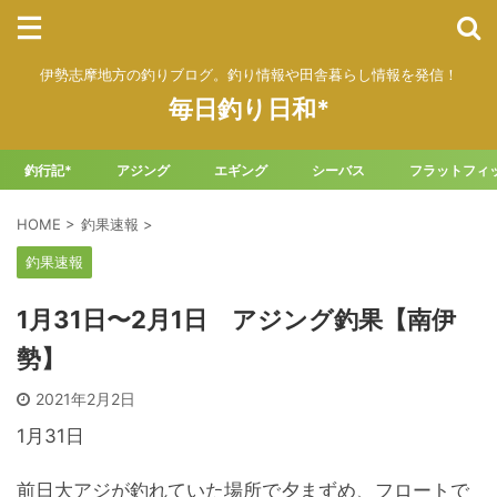
伊勢志摩地方の釣りブログ。釣り情報や田舎暮らし情報を発信！
毎日釣り日和*
釣行記*
アジング
エギング
シーバス
フラットフィ
HOME
>
釣果速報
>
釣果速報
1月31日〜2月1日 アジング釣果【南伊
勢】
2021年2月2日
1月31日
前日大アジが釣れていた場所で夕まずめ、フロートで