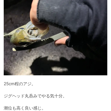
25cm程のアジ。
ジグヘッド丸呑みでやる気十分。
潮位も高く良い感じ。