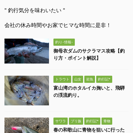
" 釣行気分を味わいたい "
会社の休み時間やお家でヒマな時間に是非！
釣り-情報-
御母衣ダムのサクラマス攻略【釣
り方・ポイント解説】
トラウト
山女
岩魚
釣行記*
富山湾のホタルイカ掬いと、飛騨
の渓流釣り。
サワラ
ブリ族
釣行記*
青物
春の和歌山に青物を狙いに行った