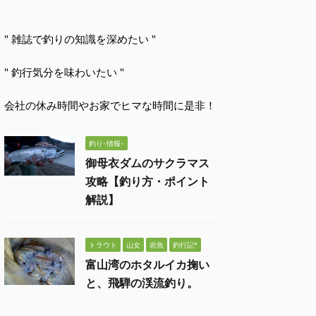
" 雑誌で釣りの知識を深めたい "
" 釣行気分を味わいたい "
会社の休み時間やお家でヒマな時間に是非！
釣り-情報-
御母衣ダムのサクラマス
攻略【釣り方・ポイント
解説】
トラウト
山女
岩魚
釣行記*
富山湾のホタルイカ掬い
と、飛騨の渓流釣り。