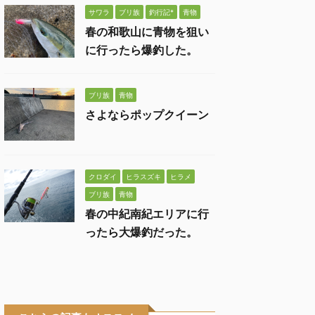
サワラ
ブリ族
釣行記*
青物
春の和歌山に青物を狙い
に行ったら爆釣した。
ブリ族
青物
さよならポップクイーン
クロダイ
ヒラスズキ
ヒラメ
ブリ族
青物
春の中紀南紀エリアに行
ったら大爆釣だった。