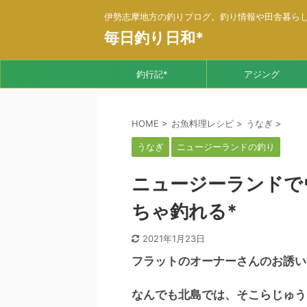
伊勢志摩地方の釣りブログ。釣り情報や田舎暮ら
毎日釣り日和*
釣行記*
アジング
HOME
>
お魚料理レシピ
>
うなぎ
>
うなぎ
ニュージーランドの釣り
ニュージーランドで
ちゃ釣れる*
2021年1月23日
フラットのオーナーさんのお誘い
なんでも北島では、そこらじゅう