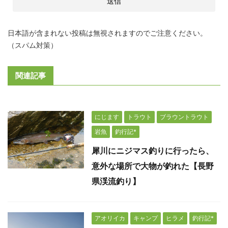
日本語が含まれない投稿は無視されますのでご注意ください。
（スパム対策）
関連記事
にじます
トラウト
ブラウントラウト
岩魚
釣行記*
犀川にニジマス釣りに行ったら、
意外な場所で大物が釣れた【長野
県渓流釣り】
アオリイカ
キャンプ
ヒラメ
釣行記*