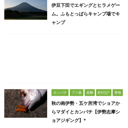
伊豆下田でエギングとヒラメゲー
ム。ふもとっぱらキャンプ場でキ
ャンプ
カンパチ
ブリ族
真鯛
釣行記*
青物
秋の南伊勢・五ケ所湾でショアか
らマダイとカンパチ【伊勢志摩シ
ョアジギング】*