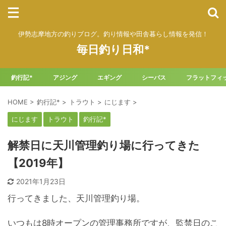
伊勢志摩地方の釣りブログ。釣り情報や田舎暮らし情報を発信！
毎日釣り日和*
釣行記*
アジング
エギング
シーバス
フラットフィ
HOME
>
釣行記*
>
トラウト
>
にじます
>
にじます
トラウト
釣行記*
解禁日に天川管理釣り場に行ってきた
【2019年】
2021年1月23日
行ってきました、天川管理釣り場。
いつもは8時オープンの管理事務所ですが、監禁日のこ